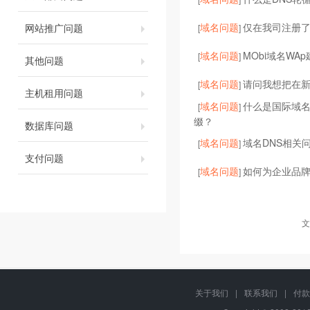
域名问题
仅在我司注册了
网站推广问题
[
]
域名问题
MObi域名WA
[
]
其他问题
域名问题
请问我想把在
[
]
主机租用问题
域名问题
什么是国际域
[
]
缀？
数据库问题
域名问题
域名DNS相关
[
]
支付问题
域名问题
如何为企业品
[
]
文
关于我们
|
联系我们
|
付款