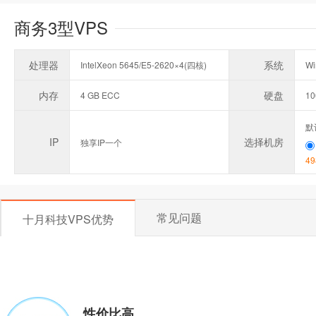
商务3型VPS
处理器
系统
IntelXeon 5645/E5-2620×4(四核)
Wi
内存
硬盘
4 GB ECC
1
默
IP
选择机房
独享IP一个
49
常见问题
十月科技VPS优势
性价比高