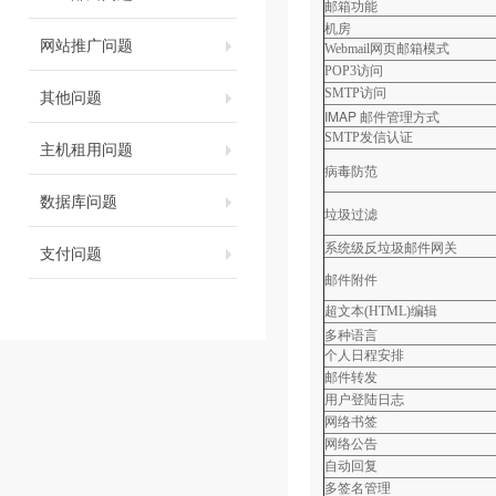
邮箱功能
机房
网站推广问题
Webmail
网页邮箱模式
POP3
访问
其他问题
SMTP
访问
IMAP 邮件管理方式
SMTP
发信认证
主机租用问题
病毒防范
数据库问题
垃圾过滤
系统级反垃圾邮件网关
支付问题
邮件附件
超文本
(HTML)
编辑
多种语言
个人日程安排
邮件转发
用户登陆日志
网络书签
网络公告
自动回复
多签名管理