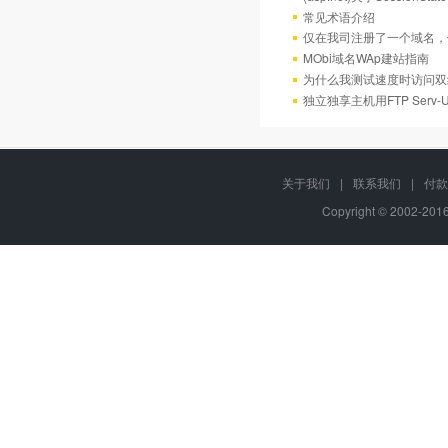
常见术语介绍
仅在我司注册了一个域名，
MObi域名WAp建站指南
为什么我测试速度时访问双
独立独享主机用FTP Serv
关于我们
|
联系我们
|
付款
Copyright © 2002-20