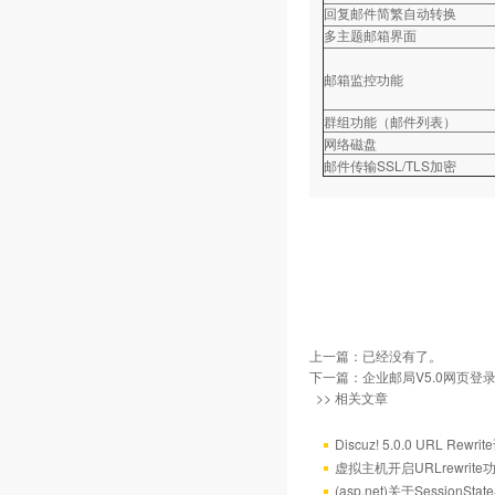
回复邮件简繁自动转换
多主题邮箱界面
邮箱监控功能
群组功能（邮件列表）
网络磁盘
邮件传输SSL/TLS加密
上一篇：已经没有了。
下一篇：
企业邮局V5.0网页登
>> 相关文章
Discuz! 5.0.0 URL Rewr
虚拟主机开启URLrewrit
(asp.net)关于Session