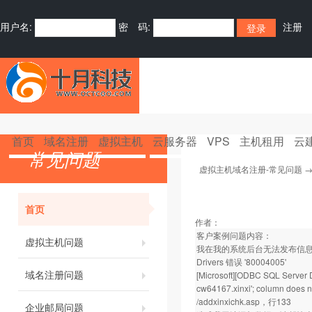
用户名:
密 码:
注册
首页
域名注册
虚拟主机
云服务器
VPS
主机租用
云
常见问题
虚拟主机域名注册-常见问题
首页
作者：
客户案例问题内容：
虚拟主机问题
我在我的系统后台无法发布信息，。发布
Drivers 错误 '80004005'
域名注册问题
[Microsoft][ODBC SQL Server D
cw64167.xinxi'; column does no
/addxinxichk.asp，行133
企业邮局问题