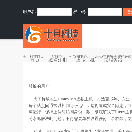
用户名:
密 码:
十月科技首页
客服中心
新闻中心
Linux主机安全架构升
首页
域名注册
虚拟主机
云服务器
尊敬的用户
为了持续改进Linux/Java虚拟主机，打造更成熟、安
每个站点间通常以相同身份运行，这将造成安全隐患，同
离运行，保持上传与访问身份一致，彻底解决了Linux主机
劳永逸解决此问题，不再需要单独设置任何目录权限，使Linu
同时，我司Linux主机近期也推出了文件管理、手工备