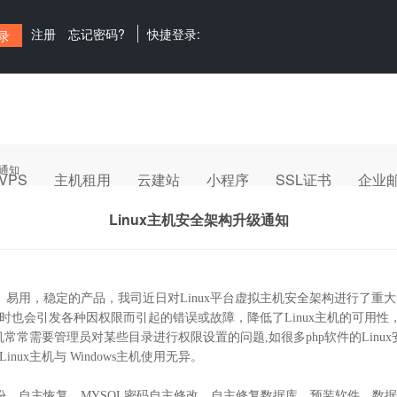
注册
忘记密码?
快捷登录:
级通知
VPS
主机租用
云建站
小程序
SSL证书
企业
Linux主机安全架构升级通知
全、易用，稳定的产品，我司近日对Linux平台虚拟主机安全架构进行了重大升
时也会引发各种因权限而引起的错误或故障，降低了Linux主机的可用
常常需要管理员对某些目录进行权限设置的问题,如很多php软件的Linu
x主机与 Windows主机使用无异。
份、自主恢复、MYSQL密码自主修改、自主修复数据库、预装软件、数