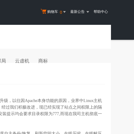
购物车
最新公告
帮助中心
0
邮局
云虚机
商标
级，以往因Apache本身功能的原因，业界中Linux主机
性，经过我们积极改进，现已经实现了站点之间权限上的隔
x安装提示均会要求目录权限为777,而现在我司主机彻底一
据库自主备份/恢复、刷新空间大小、在线压缩、在线解压