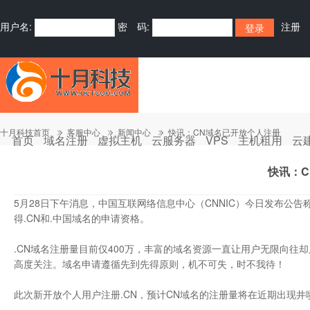
用户名:
密 码:
注册
十月科技首页
客服中心
新闻中心
快讯：CN域名已开放个人注册
首页
域名注册
虚拟主机
云服务器
VPS
主机租用
云
快讯：
5月28日下午消息，中国互联网络信息中心（CNNIC）今日发布公
得.CN和.中国域名的申请资格。
.CN域名注册量目前仅400万，丰富的域名资源一直让用户无限向往
高度关注。域名申请遵循先到先得原则，机不可失，时不我待！
此次新开放个人用户注册.CN，预计CN域名的注册量将在近期出现