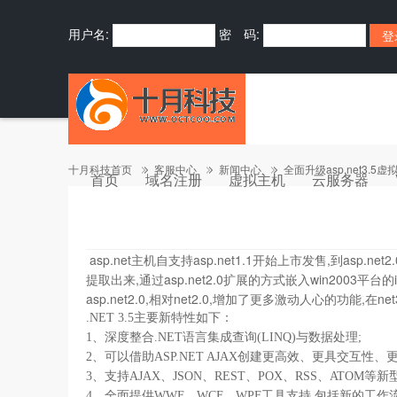
用户名:
密 码:
十月科技首页
客服中心
新闻中心
全面升级asp.net3.5虚
首页
域名注册
虚拟主机
云服务器
asp.net主机自支持asp.net1.1开始上市发售,到asp.
提取出来,通过asp.net2.0扩展的方式嵌入win200
asp.net2.0,相对net2.0,增加了更多激动人心的功能
.NET 3.5主要新特性如下：
1、深度整合.NET语言集成查询(LINQ)与数据处理;
2、可以借助ASP.NET AJAX创建更高效、更具交互性
3、支持AJAX、JSON、REST、POX、RSS、ATOM
4、全面提供WWF、WCF、WPF工具支持,包括新的工作