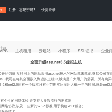
注册
忘记密码?
快捷登录:
拟主机
VPS
主机租用
云建站
小程序
SSL证书
企业
全面升级asp.net3.5虚拟主机
net2.0开始强盛,互联网上的网站采用asp.net技术的网站越来越多,微软公司在即将推
3平台的iis6,我司在将其全面嵌入到虚拟主机中,以满足广大用户的需要。所有购
,在net3.5和net2.0间有一个版本只有小范围实际应用大概一年的时间,就是net
、更有个性的网络体验,并支持大多数流行的浏览器;
等新型网络协议,以及一些新的WS-*标准,用于构建WCF服务;
流服务技术;