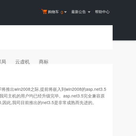
购物车
最新公告
帮助中心
0
邮局
云虚机
商标
出win2008之际,提前将嵌入到win2008的asp.net3.5
买我司主机的用户均已经升级完毕。asp.net3.5完全兼容原
3.0,因此,我司目前推出的net3.5是非常成熟而先进的。