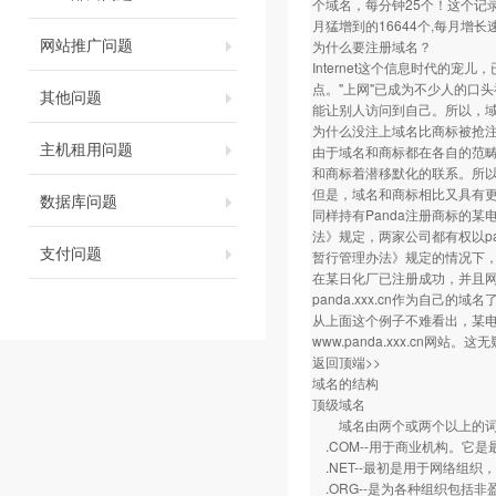
个域名，每分钟25个！这个记录
月猛增到的16644个,每月增长
网站推广问题
为什么要注册域名？
Internet这个信息时代
点。"上网"已成为不少人的口
其他问题
能让别人访问到自己。所以，
为什么没注上域名比商标被抢
主机租用问题
由于域名和商标都在各自的范畴
和商标着潜移默化的联系。所
但是，域名和商标相比又具有
数据库问题
同样持有Panda注册商标的
法》规定，两家公司都有权以pa
支付问题
暂行管理办法》规定的情况下，精
在某日化厂已注册成功，并且网站
panda.xxx.cn作为自己的域名
从上面这个例子不难看出，某电
www.panda.xxx.cn网站
返回顶端>>
域名的结构
顶级域名
域名由两个或两个以上的词构
.COM--用于商业机构。它是
.NET--最初是用于网络组织
.ORG--是为各种组织包括非