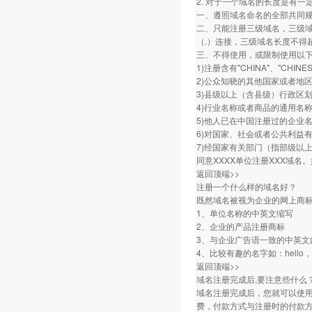
2. 对于一个域名的长度是有一
一、遵照域名命名的全部共同
二、只能注册三级域名，三级域名
（.）连接，三级域名长度不得
三、不得使用，或限制使用以
1)注册含有"CHINA"、"CHI
2)公众知晓的其他国家或者地
3)县级以上（含县级）行政区
4)行业名称或者商品的通用名
5)他人已在中国注册过的企业
6)对国家、社会或者公共利益
7)经国家有关部门（指部级以
同意XXXX单位注册XXX域名。
返回顶端>>
注册一个什么样的域名好？
既然域名被视为企业的网上商
1、单位名称的中英文缩写
2、企业的产品注册商标
3、与企业广告语一致的中英文
4、比较有趣的名字如：hello，h
返回顶端>>
域名注册完成后,要注意些什么
域名注册完成后，您就可以使
费，付款方式与注册时的付款方