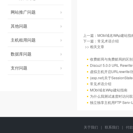
网站推广问题
其他问题
上一篇：
MObi域名WAp建站指
主机租用问题
下一篇：
常见术语介绍
>> 相关文章
数据库问题
收费邮局与免费邮局的区别
Discuz! 5.0.0 URL Rewr
支付问题
虚拟主机开启URLrewrit
(asp.net)关于Session
常见术语介绍
MObi域名WAp建站指南
为什么我测试速度时访问双
独立独享主机用FTP Serv
关于我们
|
联系我们
|
付款