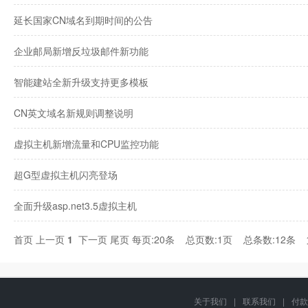
延长国家CN域名到期时间的公告
企业邮局新增反垃圾邮件新功能
智能建站全新升级支持更多模板
CN英文域名新规则调整说明
虚拟主机新增流量和CPU监控功能
超G型虚拟主机闪亮登场
全面升级asp.net3.5虚拟主机
首页
上一页
1
下一页
尾页
每页:20条 总页数:1页 总条数:12条
关于我们
|
联系我们
|
付款